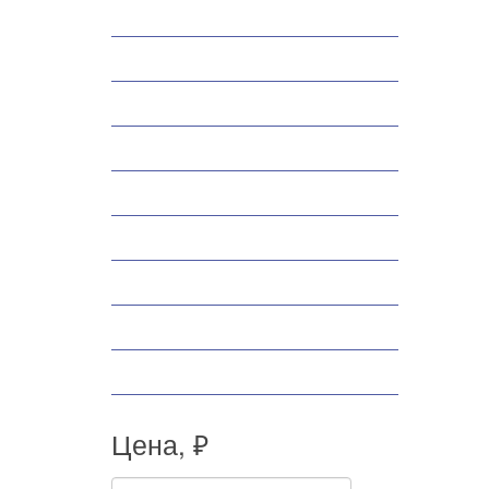
Снегоходы
Запчасти
Экипировка
Аксессуары
Велосипеды
Спортивные товары
Снегоуборщики
Самокаты
Мопеды
Цена, ₽