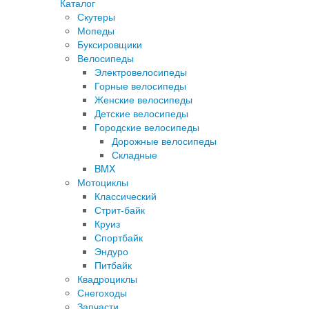
Каталог
Скутеры
Мопеды
Буксировщики
Велосипеды
Электровелосипеды
Горные велосипеды
Женские велосипеды
Детские велосипеды
Городские велосипеды
Дорожные велосипеды
Складные
BMX
Мотоциклы
Классический
Стрит-байк
Круиз
Спортбайк
Эндуро
Питбайк
Квадроциклы
Снегоходы
Запчасти