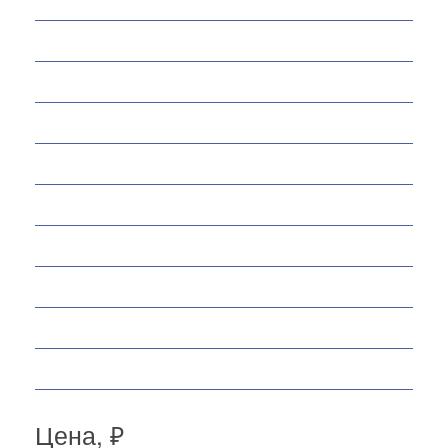
Мотобуксировщики
Снегоходы
Запчасти
Экипировка
Аксессуары
Велосипеды
Спортивные товары
Снегоуборщики
Самокаты
Мопеды
Цена, ₽