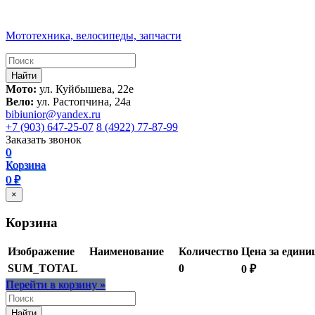
Мототехника, велосипеды, запчасти
Мото:
ул. Куйбышева, 22е
Вело:
ул. Растопчина, 24а
bibiunior@yandex.ru
+7 (903) 647-25-07
8 (4922) 77-87-99
Заказать звонок
0
Корзина
0 ₽
×
Корзина
Изображение
Наименование
Количество
Цена за едини
SUM_TOTAL
0
0 ₽
Перейти в корзину »