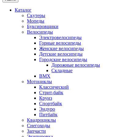
Каталог
Скутеры
Мопеды
Буксировщики
Велосипеды
Электровелосипеды
Горные велосипеды
Женские велосипеды
Детские велосипеды
Городские велосипеды
Дорожные велосипеды
Складные
BMX
Мотоциклы
Классический
Стрит-байк
Круиз
Спортбайк
Эндуро
Питбайк
Квадроциклы
Снегоходы
Запчасти
Экипировка