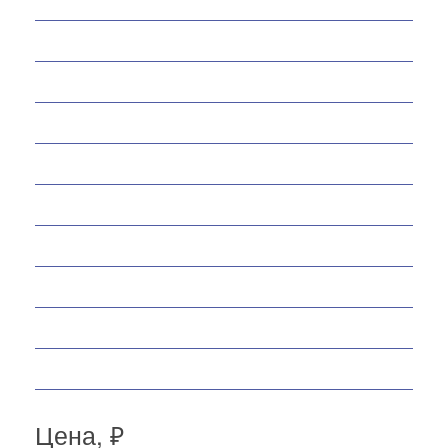
Мотобуксировщики
Снегоходы
Запчасти
Экипировка
Аксессуары
Велосипеды
Спортивные товары
Снегоуборщики
Самокаты
Мопеды
Цена, ₽