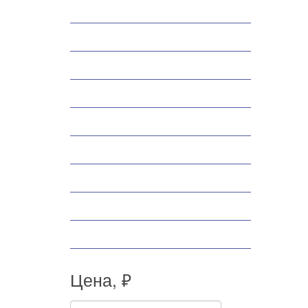
Снегоходы
Запчасти
Экипировка
Аксессуары
Велосипеды
Спортивные товары
Снегоуборщики
Самокаты
Мопеды
Цена, ₽