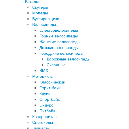
Каталог
Скутеры
Мопеды
Буксировщики
Велосипеды
Электровелосипеды
Горные велосипеды
Женские велосипеды
Детские велосипеды
Городские велосипеды
Дорожные велосипеды
Складные
BMX
Мотоциклы
Классический
Стрит-байк
Круиз
Спортбайк
Эндуро
Питбайк
Квадроциклы
Снегоходы
Запчасти