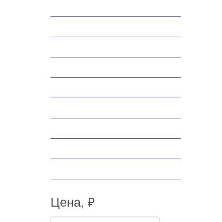
Снегоходы
Запчасти
Экипировка
Аксессуары
Велосипеды
Спортивные товары
Снегоуборщики
Самокаты
Мопеды
Цена, ₽