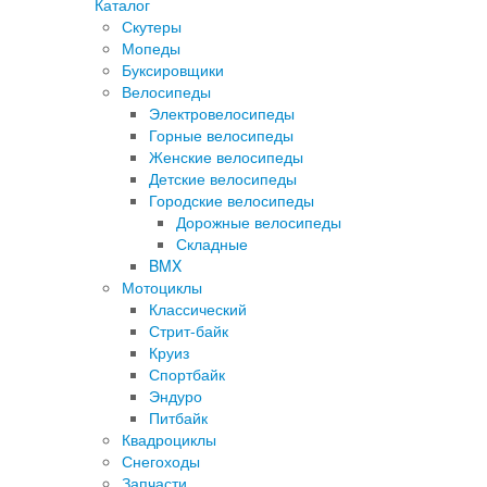
Каталог
Скутеры
Мопеды
Буксировщики
Велосипеды
Электровелосипеды
Горные велосипеды
Женские велосипеды
Детские велосипеды
Городские велосипеды
Дорожные велосипеды
Складные
BMX
Мотоциклы
Классический
Стрит-байк
Круиз
Спортбайк
Эндуро
Питбайк
Квадроциклы
Снегоходы
Запчасти