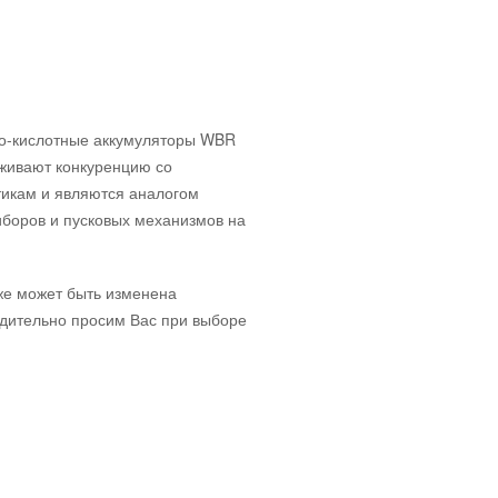
во-кислотные аккумуляторы WBR
живают конкуренцию со
тикам и являются аналогом
боров и пусковых механизмов на
кже может быть изменена
едительно просим Вас при выборе