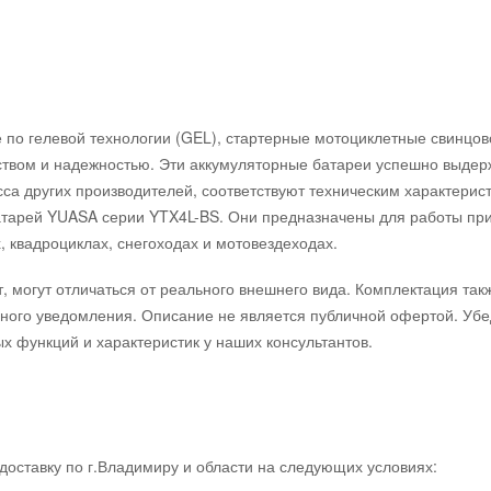
по гелевой технологии (GEL), стартерные мотоциклетные свинцо
твом и надежностью. Эти аккумуляторные батареи успешно выдер
са других производителей, соответствуют техническим характерис
тарей YUASA серии YTX4L-BS. Они предназначены для работы при
, квадроциклах, снегоходах и мотовездеходах.
, могут отличаться от реального внешнего вида. Комплектация та
ного уведомления. Описание не является публичной офертой. Уб
х функций и характеристик у наших консультантов.
доставку по г.Владимиру и области на следующих условиях: