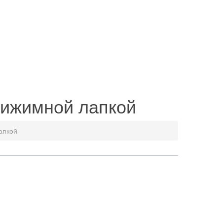
рижимной лапкой
апкой