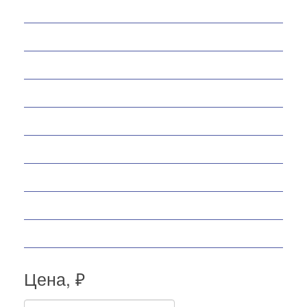
Снегоходы
Запчасти
Экипировка
Аксессуары
Велосипеды
Спортивные товары
Снегоуборщики
Самокаты
Мопеды
Цена, ₽