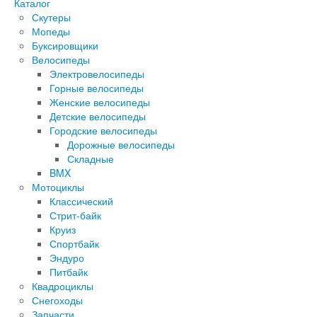
Каталог
Скутеры
Мопеды
Буксировщики
Велосипеды
Электровелосипеды
Горные велосипеды
Женские велосипеды
Детские велосипеды
Городские велосипеды
Дорожные велосипеды
Складные
BMX
Мотоциклы
Классический
Стрит-байк
Круиз
Спортбайк
Эндуро
Питбайк
Квадроциклы
Снегоходы
Запчасти