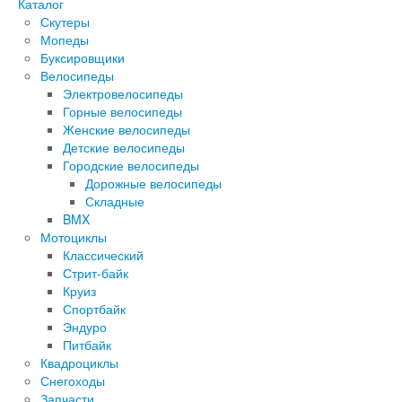
Каталог
Скутеры
Мопеды
Буксировщики
Велосипеды
Электровелосипеды
Горные велосипеды
Женские велосипеды
Детские велосипеды
Городские велосипеды
Дорожные велосипеды
Складные
BMX
Мотоциклы
Классический
Стрит-байк
Круиз
Спортбайк
Эндуро
Питбайк
Квадроциклы
Снегоходы
Запчасти