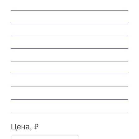
Снегоходы
Запчасти
Экипировка
Аксессуары
Велосипеды
Спортивные товары
Снегоуборщики
Самокаты
Мопеды
Цена, ₽