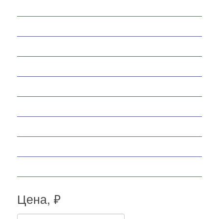
Снегоходы
Запчасти
Экипировка
Аксессуары
Велосипеды
Спортивные товары
Снегоуборщики
Самокаты
Мопеды
Цена, ₽