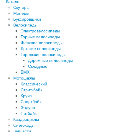
Каталог
Скутеры
Мопеды
Буксировщики
Велосипеды
Электровелосипеды
Горные велосипеды
Женские велосипеды
Детские велосипеды
Городские велосипеды
Дорожные велосипеды
Складные
BMX
Мотоциклы
Классический
Стрит-байк
Круиз
Спортбайк
Эндуро
Питбайк
Квадроциклы
Снегоходы
Запчасти