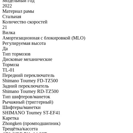
Модельный год
2022
Материал рамы
Стальная
Количество скоростей
21
Вилка
Амортизационная с блокировкой (MLO)
Регулируемая высота
Да
Тип тормозов
Дисковые механические
Тормоза
TL-01
Передний переключатель
Shimano Tourney FD-TZ500
Задний переключатель
Shimano Tourney RD-TZ500
Тип шифтеров/манеток
Рычажный (триггерный)
Шифтеры/манетки
SHIMANO Tourney ST-EF41
Каретка
Zhongken (промподшипник)
Трещётка/кассета