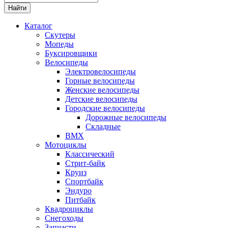
Каталог
Скутеры
Мопеды
Буксировщики
Велосипеды
Электровелосипеды
Горные велосипеды
Женские велосипеды
Детские велосипеды
Городские велосипеды
Дорожные велосипеды
Складные
BMX
Мотоциклы
Классический
Стрит-байк
Круиз
Спортбайк
Эндуро
Питбайк
Квадроциклы
Снегоходы
Запчасти