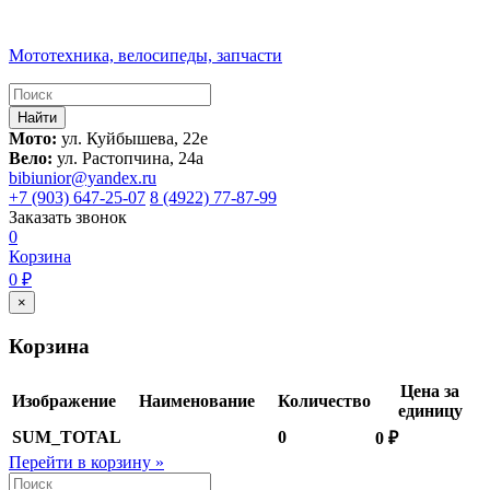
Мототехника, велосипеды, запчасти
Мото:
ул. Куйбышева, 22е
Вело:
ул. Растопчина, 24а
bibiunior@yandex.ru
+7 (903) 647-25-07
8 (4922) 77-87-99
Заказать звонок
0
Корзина
0 ₽
×
Корзина
Цена за
Изображение
Наименование
Количество
единицу
SUM_TOTAL
0
0 ₽
Перейти в корзину »