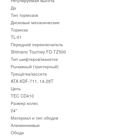
Регулируемая высота
Да
Тип тормозов
Дисковые механические
Тормоза
TL-01
Передний переключатель
Shimano Tourney FD-TZ500
Тип шифтеров/манеток
Рычажный (триггерный)
Трещётка/кассета
ATA KDF-711, 14-28T
Цепь
TEC CD410
Размер колес
24"
Материал и тип ободов
Алюминиевые
Обода