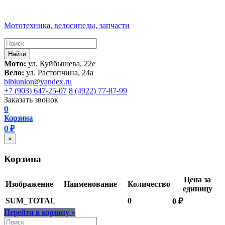
Мототехника, велосипеды, запчасти
Мото:
ул. Куйбышева, 22е
Вело:
ул. Растопчина, 24а
bibiunior@yandex.ru
+7 (903) 647-25-07
8 (4922) 77-87-99
Заказать звонок
0
Корзина
0 ₽
×
Корзина
Цена за
Изображение
Наименование
Количество
единицу
SUM_TOTAL
0
0 ₽
Перейти в корзину »