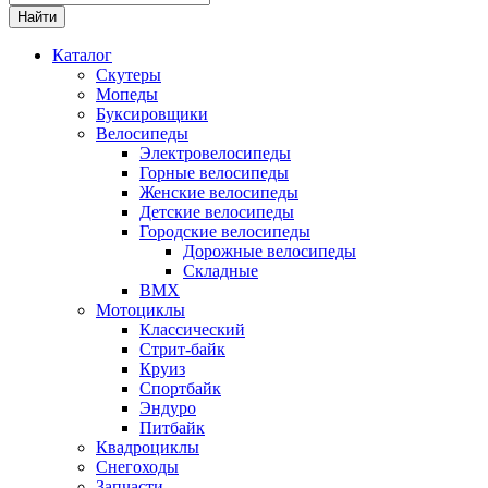
Каталог
Скутеры
Мопеды
Буксировщики
Велосипеды
Электровелосипеды
Горные велосипеды
Женские велосипеды
Детские велосипеды
Городские велосипеды
Дорожные велосипеды
Складные
BMX
Мотоциклы
Классический
Стрит-байк
Круиз
Спортбайк
Эндуро
Питбайк
Квадроциклы
Снегоходы
Запчасти