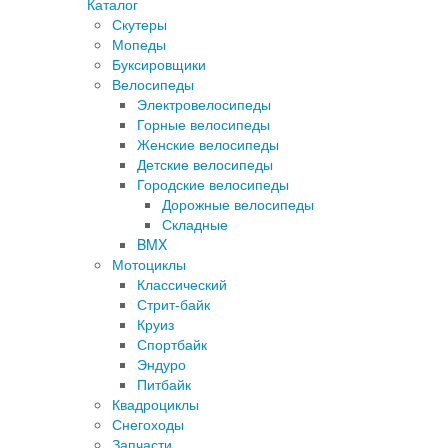
Каталог
Скутеры
Мопеды
Буксировщики
Велосипеды
Электровелосипеды
Горные велосипеды
Женские велосипеды
Детские велосипеды
Городские велосипеды
Дорожные велосипеды
Складные
BMX
Мотоциклы
Классический
Стрит-байк
Круиз
Спортбайк
Эндуро
Питбайк
Квадроциклы
Снегоходы
Запчасти