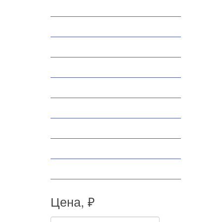
Снегоходы
Запчасти
Экипировка
Аксессуары
Велосипеды
Спортивные товары
Снегоуборщики
Самокаты
Мопеды
Цена, ₽