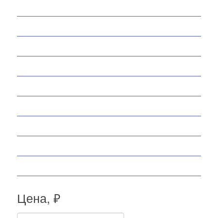
Снегоходы
Запчасти
Экипировка
Аксессуары
Велосипеды
Спортивные товары
Снегоуборщики
Самокаты
Мопеды
Цена, ₽