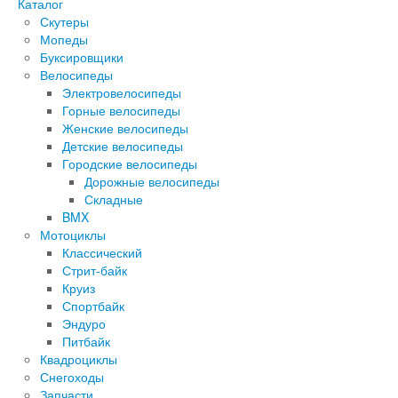
Каталог
Скутеры
Мопеды
Буксировщики
Велосипеды
Электровелосипеды
Горные велосипеды
Женские велосипеды
Детские велосипеды
Городские велосипеды
Дорожные велосипеды
Складные
BMX
Мотоциклы
Классический
Стрит-байк
Круиз
Спортбайк
Эндуро
Питбайк
Квадроциклы
Снегоходы
Запчасти