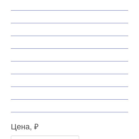
Снегоходы
Запчасти
Экипировка
Аксессуары
Велосипеды
Спортивные товары
Снегоуборщики
Самокаты
Мопеды
Цена, ₽