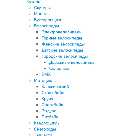
Каталог
Скутеры
Мопеды
Буксировщики
Велосипеды
Электровелосипеды
Горные велосипеды
Женские велосипеды
Детские велосипеды
Городские велосипеды
Дорожные велосипеды
Складные
BMX
Мотоциклы
Классический
Стрит-байк
Круиз
Спортбайк
Эндуро
Питбайк
Квадроциклы
Снегоходы
Запчасти