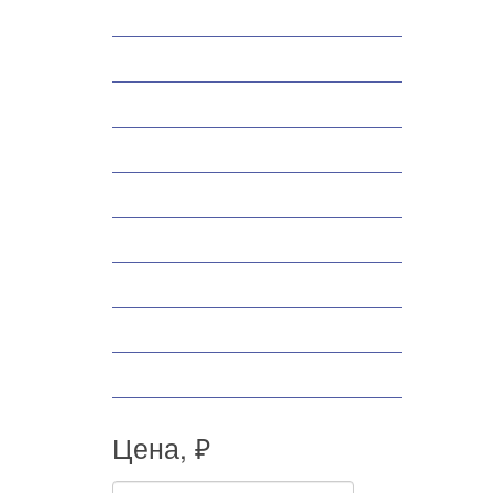
Снегоходы
Запчасти
Экипировка
Аксессуары
Велосипеды
Спортивные товары
Снегоуборщики
Самокаты
Мопеды
Цена, ₽