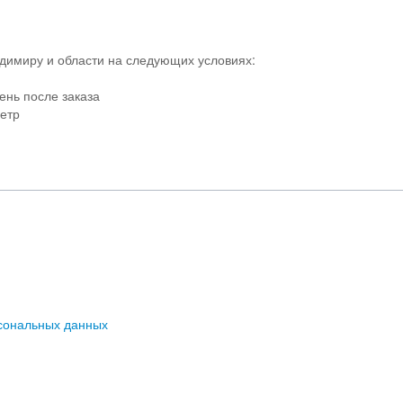
адимиру и области на следующих условиях:
ень после заказа
метр
сональных данных