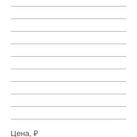
Мотобуксировщики
Снегоходы
Запчасти
Экипировка
Аксессуары
Велосипеды
Спортивные товары
Снегоуборщики
Самокаты
Мопеды
Цена, ₽