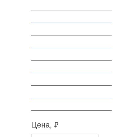
Снегоходы
Запчасти
Экипировка
Аксессуары
Велосипеды
Спортивные товары
Снегоуборщики
Самокаты
Мопеды
Цена, ₽