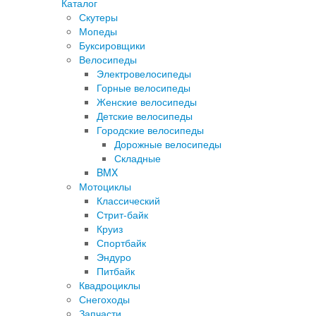
Каталог
Скутеры
Мопеды
Буксировщики
Велосипеды
Электровелосипеды
Горные велосипеды
Женские велосипеды
Детские велосипеды
Городские велосипеды
Дорожные велосипеды
Складные
BMX
Мотоциклы
Классический
Стрит-байк
Круиз
Спортбайк
Эндуро
Питбайк
Квадроциклы
Снегоходы
Запчасти