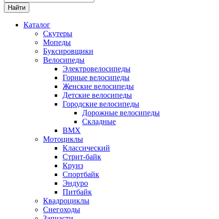
Каталог
Скутеры
Мопеды
Буксировщики
Велосипеды
Электровелосипеды
Горные велосипеды
Женские велосипеды
Детские велосипеды
Городские велосипеды
Дорожные велосипеды
Складные
BMX
Мотоциклы
Классический
Стрит-байк
Круиз
Спортбайк
Эндуро
Питбайк
Квадроциклы
Снегоходы
Запчасти