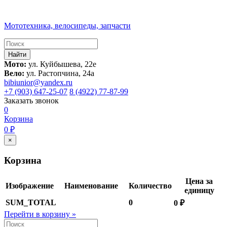
Мототехника, велосипеды, запчасти
Мото:
ул. Куйбышева, 22е
Вело:
ул. Растопчина, 24а
bibiunior@yandex.ru
+7 (903) 647-25-07
8 (4922) 77-87-99
Заказать звонок
0
Корзина
0 ₽
×
Корзина
Цена за
Изображение
Наименование
Количество
единицу
SUM_TOTAL
0
0 ₽
Перейти в корзину »