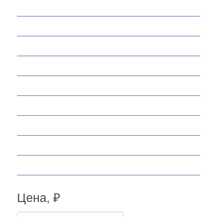
Снегоходы
Запчасти
Экипировка
Аксессуары
Велосипеды
Спортивные товары
Снегоуборщики
Самокаты
Мопеды
Цена, ₽