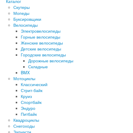
Каталог
Скутеры
Мопеды
Буксировщики
Велосипеды
Электровелосипеды
Горные велосипеды
Женские велосипеды
Детские велосипеды
Городские велосипеды
Дорожные велосипеды
Складные
BMX
Мотоциклы
Классический
Стрит-байк
Круиз
Спортбайк
Эндуро
Питбайк
Квадроциклы
Снегоходы
Запчасти