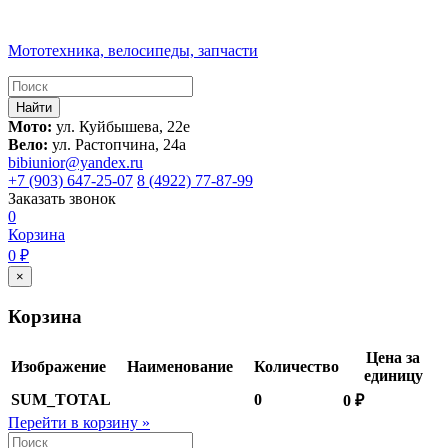
Мототехника, велосипеды, запчасти
Мото:
ул. Куйбышева, 22е
Вело:
ул. Растопчина, 24а
bibiunior@yandex.ru
+7 (903) 647-25-07
8 (4922) 77-87-99
Заказать звонок
0
Корзина
0 ₽
×
Корзина
Цена за
Изображение
Наименование
Количество
единицу
SUM_TOTAL
0
0 ₽
Перейти в корзину »