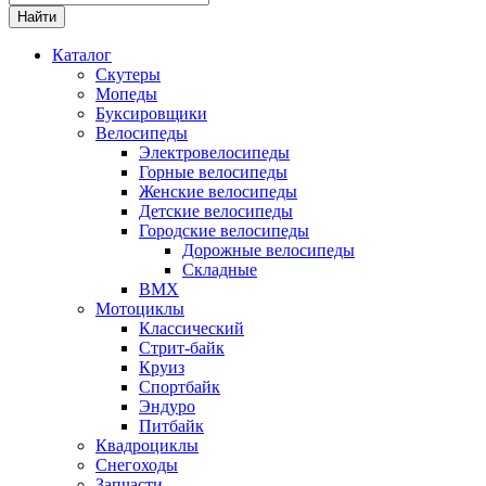
Каталог
Скутеры
Мопеды
Буксировщики
Велосипеды
Электровелосипеды
Горные велосипеды
Женские велосипеды
Детские велосипеды
Городские велосипеды
Дорожные велосипеды
Складные
BMX
Мотоциклы
Классический
Стрит-байк
Круиз
Спортбайк
Эндуро
Питбайк
Квадроциклы
Снегоходы
Запчасти