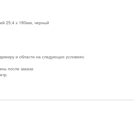
ий 25,4 х 180мм, черный
адимиру и области на следующих условиях:
ень после заказа
метр