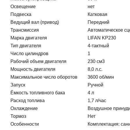
Освещение
нет
Подвеска
Катковая
Ведущий вал (привод)
Передний
Трансмиссия
Автоматическое сц
Марка двигателя
LIFAN KP230
Тип двигателя
4-тактный
Число цилиндров
1
Рабочий объем двигателя
230 см3
Мощность двигателя
8,0 л.с.
Максимальное число оборотов
3600 об/мин
Запуск
Ручной
Ёмкость топливного бака
4 л
Расход топлива
1,7 л/час
Охлаждение
Воздушное принуд
Тормоз
Нет
Особенности
Комплектация: сан