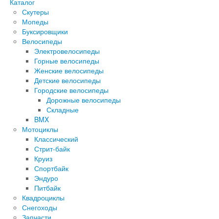
Каталог
Скутеры
Мопеды
Буксировщики
Велосипеды
Электровелосипеды
Горные велосипеды
Женские велосипеды
Детские велосипеды
Городские велосипеды
Дорожные велосипеды
Складные
BMX
Мотоциклы
Классический
Стрит-байк
Круиз
Спортбайк
Эндуро
Питбайк
Квадроциклы
Снегоходы
Запчасти