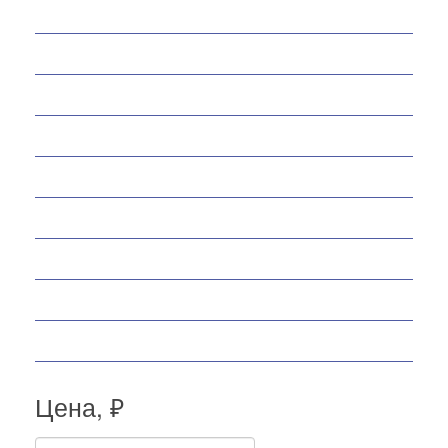
Снегоходы
Запчасти
Экипировка
Аксессуары
Велосипеды
Спортивные товары
Снегоуборщики
Самокаты
Мопеды
Цена, ₽