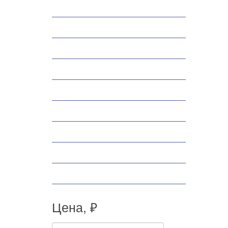
Снегоходы
Запчасти
Экипировка
Аксессуары
Велосипеды
Спортивные товары
Снегоуборщики
Самокаты
Мопеды
Цена, ₽