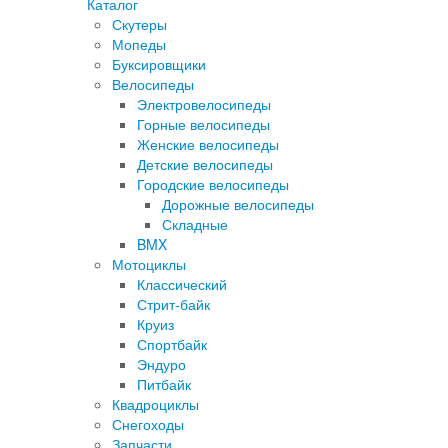
Каталог
Скутеры
Мопеды
Буксировщики
Велосипеды
Электровелосипеды
Горные велосипеды
Женские велосипеды
Детские велосипеды
Городские велосипеды
Дорожные велосипеды
Складные
BMX
Мотоциклы
Классический
Стрит-байк
Круиз
Спортбайк
Эндуро
Питбайк
Квадроциклы
Снегоходы
Запчасти