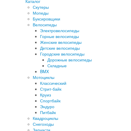
Каталог
Скутеры
Мопеды
Буксировщики
Велосипеды
Электровелосипеды
Горные велосипеды
Женские велосипеды
Детские велосипеды
Городские велосипеды
Дорожные велосипеды
Складные
BMX
Мотоциклы
Классический
Стрит-байк
Круиз
Спортбайк
Эндуро
Питбайк
Квадроциклы
Снегоходы
Запчасти