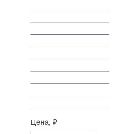
Снегоходы
Запчасти
Экипировка
Аксессуары
Велосипеды
Спортивные товары
Снегоуборщики
Самокаты
Мопеды
Цена, ₽