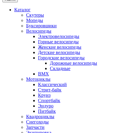
Каталог
Скутеры
Мопеды
Буксировщики
Велосипеды
Электровелосипеды
Горные велосипеды
Женские велосипеды
Детские велосипеды
Городские велосипеды
Дорожные велосипеды
Складные
BMX
Мотоциклы
Классический
Стрит-байк
Круиз
Спортбайк
Эндуро
Питбайк
Квадроциклы
Снегоходы
Запчасти
Экипировка