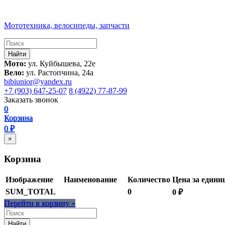
Мототехника, велосипеды, запчасти
Мото:
ул. Куйбышева, 22е
Вело:
ул. Растопчина, 24а
bibiunior@yandex.ru
+7 (903) 647-25-07
8 (4922) 77-87-99
Заказать звонок
0
Корзина
0 ₽
×
Корзина
Изображение
Наименование
Количество
Цена за едини
SUM_TOTAL
0
0 ₽
Перейти в корзину »